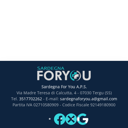
Sardegna For You A.P.S.
Via Madre Teresa di Calcutta, 4 - 07030 Tergu (SS)
Tel.
3517702262
- E-mail:
sardegnaforyou.a@gmail.com
Partita IVA 02710580909 - Codice Fiscale 92149180900